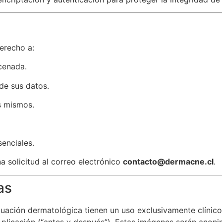
derecho a:
cenada.
 de sus datos.
os mismos.
senciales.
a solicitud al correo electrónico
contacto@dermacne.cl
.
as
ación dermatológica tienen un uso exclusivamente clínico y
Aplicación (“antes y después”). Estas imágenes serán anon