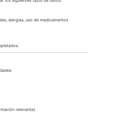
ar los siguientes tipos de datos:
les, alergias, uso de medicamentos
mpletados.
idades:
rmación relevante).